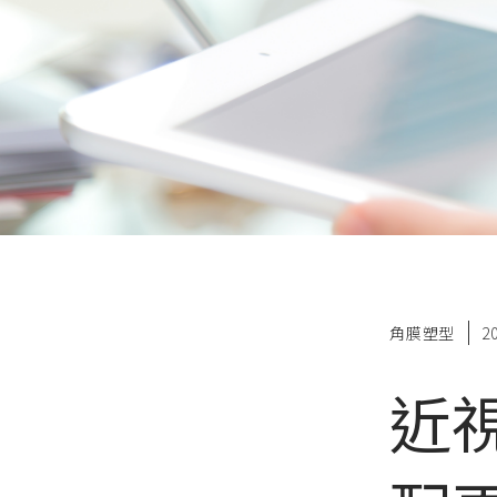
角膜塑型
2
近