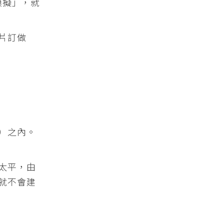
模擬」，就
片訂做
0度）之內。
太平，由
就不會建