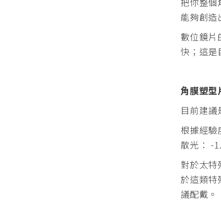
把你整個
能夠創造
數位鏡片
快；
這是
角膜塑型
目前建議
根據經驗
散光： -1
對於太特
於這類特
議配戴。