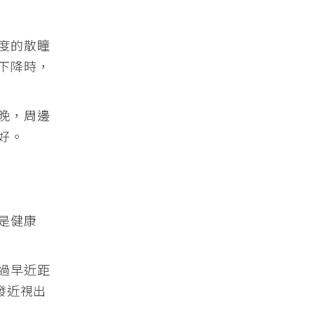
度的散瞳
下降時，
晚，周邊
好。
是健康
過早近距
發近視出