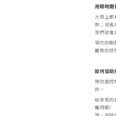
用眼時間
大致上都
劑；或者
我們就會
現在的眼
離焦的控
如何協助
預防跟控
的。
給家長的
離用眼）
現，這時