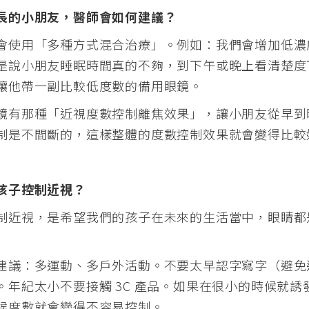
長的小朋友，醫師會如何建議？
會使用「多種方式混合治療」。
例如：我們會增加低濃
是說小朋友睡眠時間真的不夠，到下午或晚上看清楚度
讓他帶一副比較低度數的備用眼鏡。
鏡有那種「近視度數控制離焦效果」，讓小朋友從早到
制是不間斷的，這樣整體的度數控制效果就會變得比較
孩子控制近視？
制近視，是希望我們的孩子在未來的生活當中，眼睛都
建議：
多運動、多戶外活動。
不要太早認字寫字（避免
。
年紀太小不要接觸 3C 產品。
如果在很小的時候就誘
候度數就會變得不容易控制。