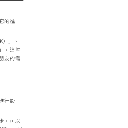
它的進
K）」、
」，這些
朋友的需
進行設
步，可以